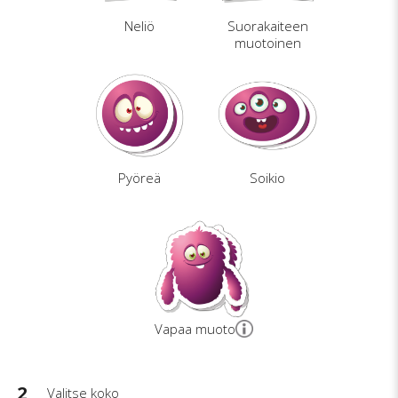
Neliö
Suorakaiteen
muotoinen
Pyöreä
Soikio
Vapaa muoto
2
Valitse koko