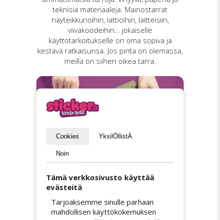
teknisiä materiaaleja. Mainostarrat
näyteikkunoihin, lattioihin, laitteisiin,
viivakoodeihin… jokaiselle
käyttötarkoitukselle on oma sopiva ja
kestävä ratkaisunsa. Jos pinta on olemassa,
meillä on siihen oikea tarra.
Cookies
YksilÖllistÄ
Noin
Tämä verkkosivusto käyttää
evästeitä
Ilmainen toimitus
Tarjoaksemme sinulle parhaan
mahdollisen käyttökokemuksen
Toimitus on ilmainen koko Suomessa.