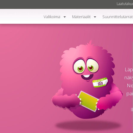
Laatutaku
Valikoima
Materiaalit
Suunnittelutarrat
Läpi
näky
Ne
pai
I