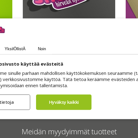
Valikoimamme
YksilÖllistÄ
Noin
To
Tarjoamme täydellisen valikoiman
Ti
ammattimaisia tarroja: vinyyliä, paperia ja
sivusto käyttää evästeitä
luov
ilaat
teknisiä materiaaleja. Mainostarrat
ku
tarra.
näyteikkunoihin, lattioihin, laitteisiin,
me sinulle parhaan mahdollisen käyttökokemuksen seuraamme (t
ran?
viivakoodeihin… jokaiselle
) verkkosivustomme käyttöä. Tätä tietoa keräämme evästeiden av
v
ymisoidaan ennen tallentamista.
käyttötarkoitukselle on oma sopiva ja
v
kestävä ratkaisunsa. Jos pinta on olemassa,
meillä on siihen oikea tarra.
Meidän myydyimmät tuotteet