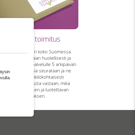
Ilmainen toimitus
imitus on ilmainen koko Suomessa.
laukset valmistellaan huolellisesti ja
utetaan kuljetuspalvelulle 5 arkipäivän
luessa. Lähetyksiä seurataan ja ne
äysin
toimitetaan henkilökohtaisesti
ulla.
astaanottokuittausta vastaan, mikä
armistaa turvallisen ja luotettavan
toimituksen.