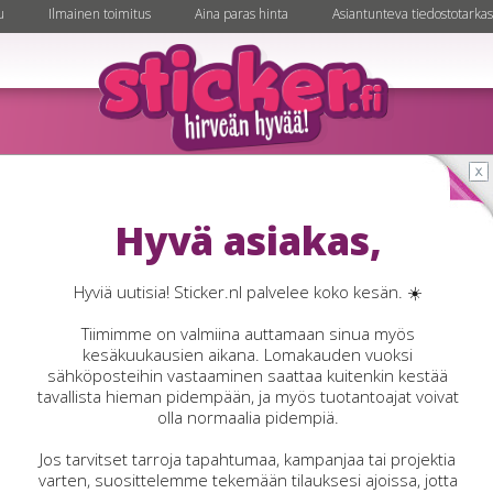
u
Ilmainen toimitus
Aina paras hinta
Asiantunteva tiedostotarkas
Läpinäkyvät tarrat
Hyvä asiakas,
näkyvät tarrat ovat täydellisiä käyttökohteisiin, joissa alustan 
ä, kuten lasipinnoille, pakkauksiin, pulloihin tai esillepanotelinei
Hyviä uutisia! Sticker.nl palvelee koko kesän. ☀️
 antavat viimeistellyn ja huomaamattoman ilmeen, ja ne void
Tiimimme on valmiina auttamaan sinua myös
naa valkopainatuksella lisäselkeyden saavuttamiseksi. Saata
kesäkuukausien aikana. Lomakauden vuoksi
kaikissa muodoissa ja ko’oissa, irtotarroina, arkkeina tai rullalla
sähköposteihin vastaaminen saattaa kuitenkin kestää
tavallista hieman pidempään, ja myös tuotantoajat voivat
hanteelliset brändäykseen, etiketteihin ja mainontaan. Ilmain
olla normaalia pidempiä.
toimitus Suomessa.
Jos tarvitset tarroja tapahtumaa, kampanjaa tai projektia
varten, suosittelemme tekemään tilauksesi ajoissa, jotta
UV- ja säänkestävä