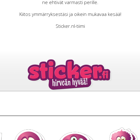
ne ehtivät varmasti perille.
Sisä- ja ulkokäyttöön
Kiitos ymmärryksestäsi ja oikein mukavaa kesää!
Laminointi mahdollista
Peliruiskutus mahdollista
Sticker.nl-tiimi
Pysyvästi tarttuva
Dekwit mahdollinen
Murtoviivaa ei kaikissa kokoluokissa