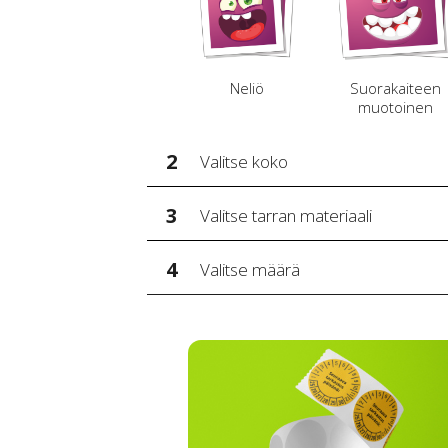
Neliö
Suorakaiteen
muotoinen
2
Valitse koko
3
Valitse tarran materiaali
4
Valitse määrä