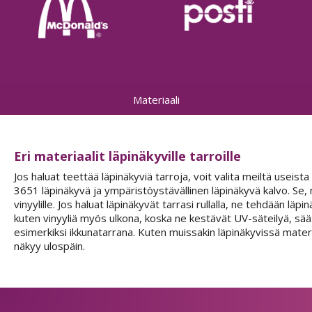
Materiaali
Eri materiaalit läpinäkyville tarroille
Jos haluat teettää läpinäkyviä tarroja, voit valita meiltä useista
3651 läpinäkyvä ja ympäristöystävällinen läpinäkyvä kalvo. Se, m
vinyylille. Jos haluat läpinäkyvät tarrasi rullalla, ne tehdään l
kuten vinyyliä myös ulkona, koska ne kestävät UV-säteilyä, säät
esimerkiksi ikkunatarrana. Kuten muissakin läpinäkyvissä materiaa
näkyy ulospäin.