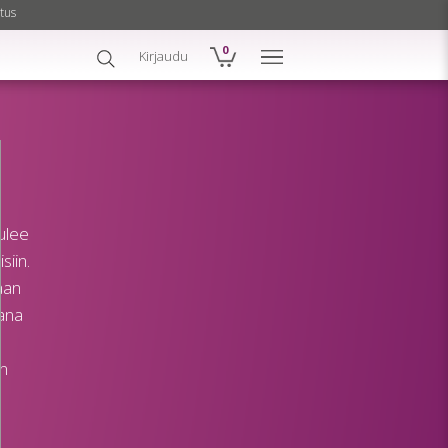
tus
0
Kirjaudu
tulee
siin.
aan
vana
.
en