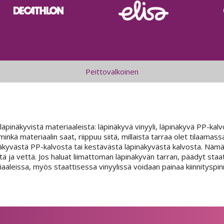
Peittovalkoinen
 läpinäkyvistä materiaaleista: läpinäkyvä vinyyli, läpinäkyvä PP-kalvo
inkä materiaalin saat, riippuu siitä, millaista tarraa olet tilaama
äpinäkyvästä PP-kalvosta tai kestävästä läpinäkyvästä kalvosta. Nämä 
ä ja vettä. Jos haluat liimattoman läpinäkyvän tarran, päädyt staat
leissa, myös staattisessa vinyylissä voidaan painaa kiinnityspinnall