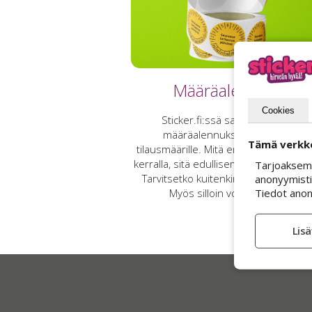
Määräalennukset
Cookies
Sticker.fi:ssä saat aina edulliset
määräalennukset suuremmille
Tämä verkko
tilausmäärille. Mitä enemmän tarroja t
kerralla, sitä edullisempi on hinta per 
Tarjoaksem
Tarvitsetko kuitenkin vain yhden tar
anonyymisti
Tiedot anon
Myös silloin voit tilata meiltä.