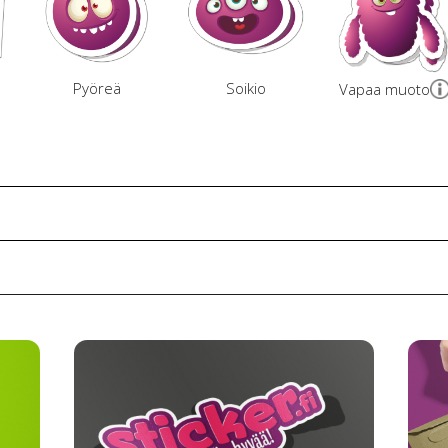
Pyöreä
Soikio
Vapaa muoto