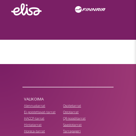
VALIKOIMA
Alennustarrat
Osoitetarrat
Ei-poistettavat-tarrat
Ostotarrat
HACCP-tarrat
QR-kooditarrat
Hintatarrat
Saastotarrat
Horeca-tarrat
Tarrapaperi