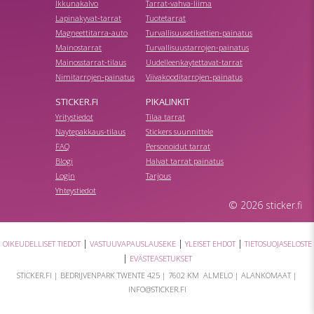
Ikkunakalvo
Tarrat-vahva-liima
Lapinakyvat-tarrat
Tuotetarrat
Magneettitarra-auto
Turvallisuusetikettien-painatus
Mainostarrat
Turvallisuustarrojen-painatus
Mainosstarrat-tilaus
Uudelleenkaytettavat-tarrat
Nimitarrojen-painatus
Viivakooditarrojen-painatus
STICKER.FI
PIKALINKIT
Yritystiedot
Tilaa tarrat
Naytepakkaus-tilaus
Stickers suunnittele
FAQ
Personoidut tarrat
Blogi
Halvat tarrat painatus
Login
Tarjous
Yhteystiedot
© 2026 sticker.fi
|
|
|
OIKEUDELLISET TIEDOT
VASTUUVAPAUSLAUSEKE
YLEISET EHDOT
TIETOSUOJASELOSTE
|
EVÄSTEASETUKSET
STICKER.FI |
BEDRIJVENPARK TWENTE 425
|
7602 KM ALMELO
| ALANKOMAAT |
INFO@STICKER.FI