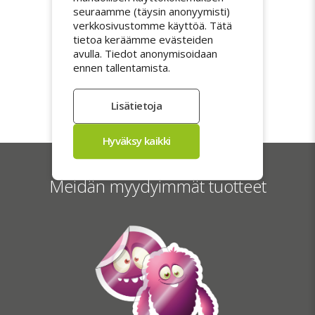
Toimitus on ilmainen koko Suomessa.
seuraamme (täysin anonyymisti)
Tilaukset valmistellaan huolellisesti ja
verkkosivustomme käyttöä. Tätä
tietoa keräämme evästeiden
luovutetaan kuljetuspalvelulle 5 arkipäivän
avulla. Tiedot anonymisoidaan
kuluessa. Lähetyksiä seurataan ja ne
ennen tallentamista.
toimitetaan henkilökohtaisesti
vastaanottokuittausta vastaan, mikä
varmistaa turvallisen ja luotettavan
toimituksen.
Meidän myydyimmät tuotteet