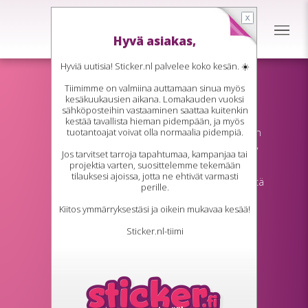
Hyvä asiakas,
Hyviä uutisia! Sticker.nl palvelee koko kesän. ☀️
Tiimimme on valmiina auttamaan sinua myös
Magneettikalvo indoor
kesäkuukausien aikana. Lomakauden vuoksi
sähköposteihin vastaaminen saattaa kuitenkin
Magneettikalvo indoor on ihanteellinen
kestää tavallista hieman pidempään, ja myös
väliaikaisiin tai vaihdettaviin käyttökohteisiin
tuotantoajat voivat olla normaalia pidempiä.
metallipinnoilla, kuten hyllyissä, kaapeissa,
Jos tarvitset tarroja tapahtumaa, kampanjaa tai
koneissa ja valkotauluissa. Kalvo tarttuu
projektia varten, suosittelemme tekemään
magneettisesti metalliin, joka sisältää
tilauksesi ajoissa, jotta ne ehtivät varmasti
rautaa, terästä, kobolttia tai nikkeliä, eikä jätä
perille.
liimajäämiä. Peittävän blockout-kerroksen
ansiosta taustapinta ei kuulla läpi. Sopii
Kiitos ymmärryksestäsi ja oikein mukavaa kesää!
sisäkäyttöön, mutta ei ajoneuvoihin.
Ajoneuvoihin ulkokäyttöön tarkoitettu
Sticker.nl-tiimi
magneettikalvomme on oikea valinta.
Tarttuu magneettisesti