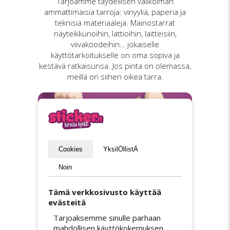
Tarjoamme täydellisen valikoiman
ammattimaisia tarroja: vinyyliä, paperia ja
teknisiä materiaaleja. Mainostarrat
näyteikkunoihin, lattioihin, laitteisiin,
viivakoodeihin… jokaiselle
käyttötarkoitukselle on oma sopiva ja
kestävä ratkaisunsa. Jos pinta on olemassa,
meillä on siihen oikea tarra.
Cookies
YksilÖllistÄ
Noin
Tämä verkkosivusto käyttää
evästeitä
Ilmainen toimitus
Tarjoaksemme sinulle parhaan
mahdollisen käyttökokemuksen