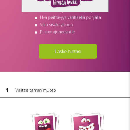
Ei jätä liimajäämiä
Tarttuu tiettyihin metallipohjiin
Hvä peittävyys värillisellä pohjalla
Vain sisäkäyttöön
Ei sovi ajoneuvoille
1
Valitse tarran muoto