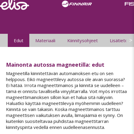
>
Edut
Materiaali
Kiinnitysohjeet
Lisätietoja
Mainonta autossa magneetilla: edut
Magneetilla kiinnitettävän automainoksen etu on sen
helppous. Eikö magneettilevy autossa ole aivan suorassa?
Ei hätää. Irrota magneettimainos ja kiinnitä se uudelleen –
tämä ei onnistu tavallisella vinyylitarralla. Voit myös irrottaa
magneettimainoksen silloin kun et halua sitä näkyviin.
Haluatko käyttää magneettilevyä myöhemmin uudelleen?
Kiinnitä se vain takaisin. Koska magneettimainos tarttuu
magneettisen vaikutuksen avulla, liimajäämiä ei synny. On
kuitenkin suositeltavaa puhdistaa magneettitarran
kiinnityspinta vedellä ennen uudelleenasennusta.