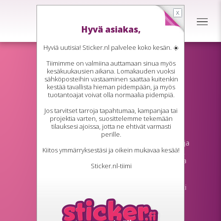
Hyvä asiakas,
Hyviä uutisia! Sticker.nl palvelee koko kesän. ☀️
Tiimimme on valmiina auttamaan sinua myös
Magneettitarra autoon &
kesäkuukausien aikana. Lomakauden vuoksi
auton magneettimainos
sähköposteihin vastaaminen saattaa kuitenkin
kestää tavallista hieman pidempään, ja myös
tuotantoajat voivat olla normaalia pidempiä.
Auton magneettitarra on ihanteellinen
ratkaisu tilapäiseen automainontaan.
Jos tarvitset tarroja tapahtumaa, kampanjaa tai
Magneetti kiinnittyy helposti auton
projektia varten, suosittelemme tekemään
metallipinnoille, jotka sisältävät rautaa,
tilauksesi ajoissa, jotta ne ehtivät varmasti
terästä, kobolttia tai nikkeliä. Täydellinen
perille.
joustavaan merkintään ilman liimajäämiä – ja
Kiitos ymmärryksestäsi ja oikein mukavaa kesää!
lisäksi useita kertoja uudelleenkäytettävä.
Saatavilla eri muodoissa ja kokoluokissa, ja
Sticker.nl-tiimi
erityisen sopiva yrittäjille, jotka haluavat
tehdä ajoneuvonsa näkyväksi nopeasti.
Tilaa oma auton magneettitarrasi kätevästi
verkkosivuston lomakkeella.
Tehokas magneettinen tarttuvuus