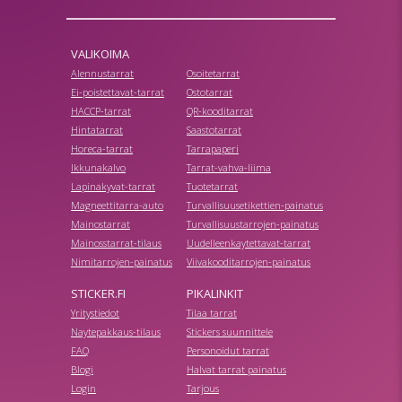
VALIKOIMA
Alennustarrat
Osoitetarrat
Ei-poistettavat-tarrat
Ostotarrat
HACCP-tarrat
QR-kooditarrat
Hintatarrat
Saastotarrat
Horeca-tarrat
Tarrapaperi
Ikkunakalvo
Tarrat-vahva-liima
Lapinakyvat-tarrat
Tuotetarrat
Magneettitarra-auto
Turvallisuusetikettien-painatus
Mainostarrat
Turvallisuustarrojen-painatus
Mainosstarrat-tilaus
Uudelleenkaytettavat-tarrat
Nimitarrojen-painatus
Viivakooditarrojen-painatus
STICKER.FI
PIKALINKIT
Yritystiedot
Tilaa tarrat
Naytepakkaus-tilaus
Stickers suunnittele
FAQ
Personoidut tarrat
Blogi
Halvat tarrat painatus
Login
Tarjous