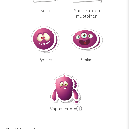
Neliö
Suorakaiteen
muotoinen
Pyöreä
Soikio
Vapaa muoto