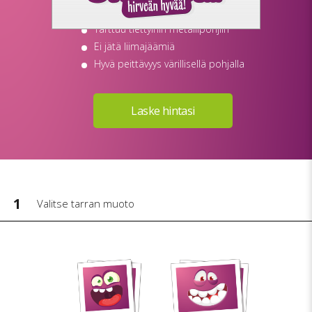
Ihanteellinen ajoneuvokäyttöön
Tarttuu tiettyihin metallipohjiin
Ei jätä liimajäämiä
Hyvä peittävyys värillisellä pohjalla
1
Valitse tarran muoto