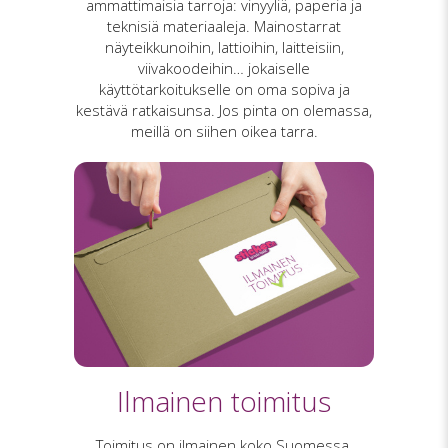
ammattimaisia tarroja: vinyyliä, paperia ja
teknisiä materiaaleja. Mainostarrat
näyteikkunoihin, lattioihin, laitteisiin,
viivakoodeihin… jokaiselle
käyttötarkoitukselle on oma sopiva ja
kestävä ratkaisunsa. Jos pinta on olemassa,
meillä on siihen oikea tarra.
Ilmainen toimitus
Toimitus on ilmainen koko Suomessa.