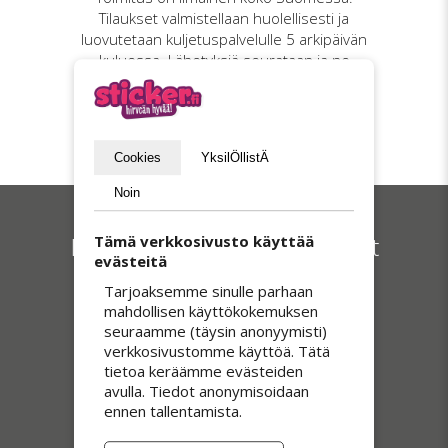
Tilaukset valmistellaan huolellisesti ja
luovutetaan kuljetuspalvelulle 5 arkipäivän
kuluessa. Lähetyksiä seurataan ja ne
toimitetaan henkilökohtaisesti
vastaanottokuittausta vastaan, mikä
varmistaa turvallisen ja luotettavan
toimituksen.
Cookies
YksilÖllistÄ
Noin
Meidän myydyimmät tuotteet
Tämä verkkosivusto käyttää
evästeitä
Tarjoaksemme sinulle parhaan
mahdollisen käyttökokemuksen
seuraamme (täysin anonyymisti)
verkkosivustomme käyttöä. Tätä
tietoa keräämme evästeiden
avulla. Tiedot anonymisoidaan
ennen tallentamista.