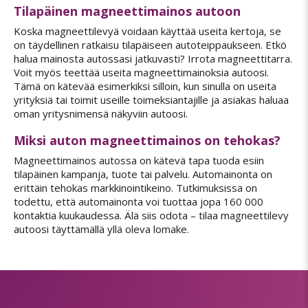
Tilapäinen magneettimainos autoon
Koska magneettilevyä voidaan käyttää useita kertoja, se
on täydellinen ratkaisu tilapäiseen autoteippaukseen. Etkö
halua mainosta autossasi jatkuvasti? Irrota magneettitarra.
Voit myös teettää useita magneettimainoksia autoosi.
Tämä on kätevää esimerkiksi silloin, kun sinulla on useita
yrityksiä tai toimit useille toimeksiantajille ja asiakas haluaa
oman yritysnimensä näkyviin autoosi.
Miksi auton magneettimainos on tehokas?
Magneettimainos autossa on kätevä tapa tuoda esiin
tilapäinen kampanja, tuote tai palvelu. Automainonta on
erittäin tehokas markkinointikeino. Tutkimuksissa on
todettu, että automainonta voi tuottaa jopa 160 000
kontaktia kuukaudessa. Älä siis odota – tilaa magneettilevy
autoosi täyttämällä yllä oleva lomake.